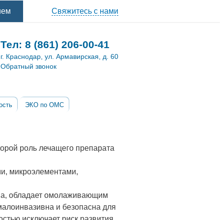
ием
Свяжитесь с нами
Тел:
8 (861) 206-00-41
г. Краснодар, ул. Армавирская, д. 60
Обратный звонок
ость
ЭКО по ОМС
торой роль лечащего препарата
ми, микроэлементами,
ма, обладает омолаживающим
малоинвазивна и безопасна для
стью исключает риск развития