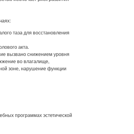
чаях:
алого таза для восстановления
олового акта.
ние вызвано снижением уровня
 жжение во влагалище,
мной зоне, нарушение функции
ебных программах эстетической