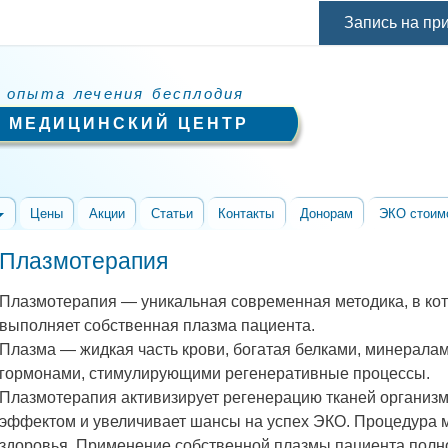
Перейти к
Запись на пр
основному
содержанию
 опыта лечения бесплодия
 МЕДИЦИНСКИЙ ЦЕНТР
Цены
Акции
Статьи
Контакты
Донорам
ЭКО стоим
Плазмотерапия
Плазмотерапия — уникальная современная методика, в ко
выполняет собственная плазма пациента.
Плазма — жидкая часть крови, богатая белками, минерала
гормонами, стимулирующими регенеративные процессы.
Плазмотерапия активизирует регенерацию тканей организ
эффектом и увеличивает шансы на успех ЭКО. Процедура 
здоровья. Применение собственной плазмы пациента полно