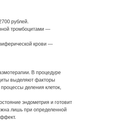
2700 рублей.
енной тромбоцитами —
риферической крови —
лазмотерапии. В процедуре
оциты выделяют факторы
процессы деления клеток,
стояние эндометрия и готовит
ожна лишь при определенной
эффект.