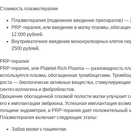
Стоимость плазмотерапии
Плазмотерапия (подкожное введение препаратов) — 
PRP-терапия, или введение в матку плазмы, обогащ
12 000 рублей.
Внутриматочное введение мононуклеарных клеток пе
2500 рублей.
PRP-терапия
PRP-терапия, или Platelet Rich Plasma — разновидность п
используется плазма, обогащенная тромбоцитами. Тромб
роста — биологически активные вещества, стимулирующие 
синтез коллагена и фибробластов.
Орошение обогащенной плазмой полости матки улучшает со
его к имплантации эмбриона. Успешная имплантация возм
толщине эндометрия, и PRP-терапия дает положительный 
Плазмотерапия включает следующие этапы:
Забор крови у пациентки.