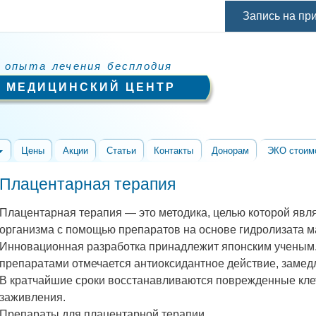
Перейти к
Запись на пр
основному
содержанию
 опыта лечения бесплодия
 МЕДИЦИНСКИЙ ЦЕНТР
Цены
Акции
Статьи
Контакты
Донорам
ЭКО стоим
Плацентарная терапия
Плацентарная терапия — это методика, целью которой явл
организма с помощью препаратов на основе гидролизата м
Инновационная разработка принадлежит японским ученым
препаратами отмечается антиоксидантное действие, заме
В кратчайшие сроки восстанавливаются поврежденные клет
заживления.
Препараты для плацентарной терапии