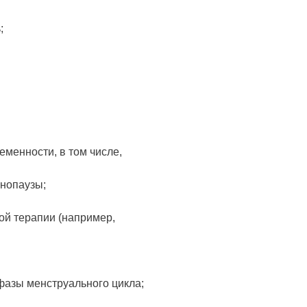
;
менности, в том числе,
енопаузы;
й терапии (например,
фазы менструального цикла;