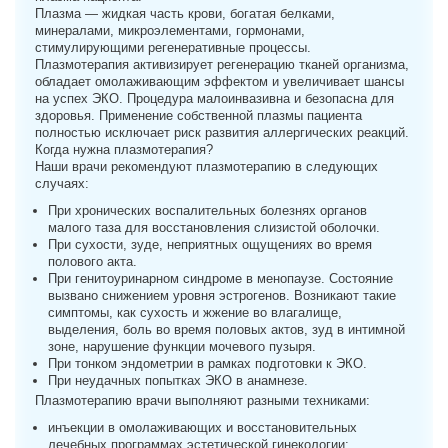
Плазма — жидкая часть крови, богатая белками,
минералами, микроэлементами, гормонами,
стимулирующими регенеративные процессы.
Плазмотерапия активизирует регенерацию тканей организма,
обладает омолаживающим эффектом и увеличивает шансы
на успех ЭКО. Процедура малоинвазивна и безопасна для
здоровья. Применение собственной плазмы пациента
полностью исключает риск развития аллергических реакций.
Когда нужна плазмотерапия?
Наши врачи рекомендуют плазмотерапию в следующих
случаях:
При хронических воспалительных болезнях органов
малого таза для восстановления слизистой оболочки.
При сухости, зуде, неприятных ощущениях во время
полового акта.
При генитоуринарном синдроме в менопаузе. Состояние
вызвано снижением уровня эстрогенов. Возникают такие
симптомы, как сухость и жжение во влагалище,
выделения, боль во время половых актов, зуд в интимной
зоне, нарушение функции мочевого пузыря.
При тонком эндометрии в рамках подготовки к ЭКО.
При неудачных попытках ЭКО в анамнезе.
Плазмотерапию врачи выполняют разными техниками:
инъекции в омолаживающих и восстановительных
лечебных программах эстетической гинекологии;