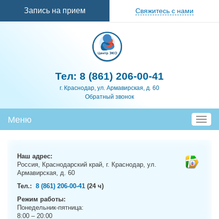
Перейти к
Запись на прием
Свяжитесь с нами
основному
содержанию
Тел:
8 (861) 206-00-41
г. Краснодар, ул. Армавирская, д. 60
Обратный звонок
Меню
T
o
g
g
Наш адрес:
l
Россия, Краснодарский край, г. Краснодар, ул.
e
Армавирская, д. 60
n
Тел.:
8 (861) 206-00-41
(24 ч)
a
Режим работы:
v
Понедельник-пятница:
i
8:00 – 20:00