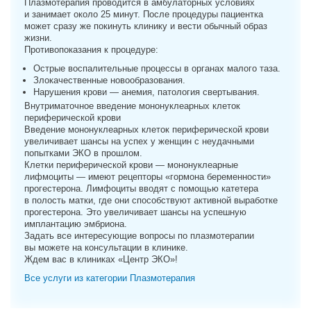
Плазмотерапия проводится в амбулаторных условиях
и занимает около 25 минут. После процедуры пациентка
может сразу же покинуть клинику и вести обычный образ
жизни.
Противопоказания к процедуре:
Острые воспалительные процессы в органах малого таза.
Злокачественные новообразования.
Нарушения крови — анемия, патология свертывания.
Внутриматочное введение мононуклеарных клеток
периферической крови
Введение мононуклеарных клеток периферической крови
увеличивает шансы на успех у женщин с неудачными
попытками ЭКО в прошлом.
Клетки периферической крови — мононуклеарные
лифмоциты — имеют рецепторы «гормона беременности»
прогестерона. Лимфоциты вводят с помощью катетера
в полость матки, где они способствуют активной выработке
прогестерона. Это увеличивает шансы на успешную
имплантацию эмбриона.
Задать все интересующие вопросы по плазмотерапии
вы можете на консультации в клинике.
Ждем вас в клиниках «Центр ЭКО»!
Все услуги из категории Плазмотерапия