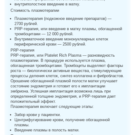
внутриполостное введение в матку.
Стоимость плазмотерапии
Плазмотерапия (подкожное введение препаратов) —
2700 рублей.
PRP-терапия, или введение в матку плазмы, обогащенной
тромбоцитами — 12 000 рублей.
Внутриматочное введение мононуклеарных клеток
периферической крови — 2500 рублей.
PRP-терапия
PRP-терапия, или Platelet Rich Plasma — разновидность
плазмотерапии. В процедуре используется плазма,
обогащенная тромбоцитами. Тромбоциты выделяют факторы
роста — биологически активные вещества, стимулирующие
процессы деления клеток, синтез коллагена и фибробластов.
Орошение обогащенной плазмой полости матки улучшает
состояние эндометрия и готовит его к имплантации
эмбриона. Успешная имплантация возможна лишь при
определенной толщине эндометрия, и PRP-терапия дает
положительный эффект.
Плазмотерапия включает следующие этапы:
Забор крови у пациентки.
Центрифугирование крови, получение обогащенной
плазмы.
Введение плазмы в полость матки.