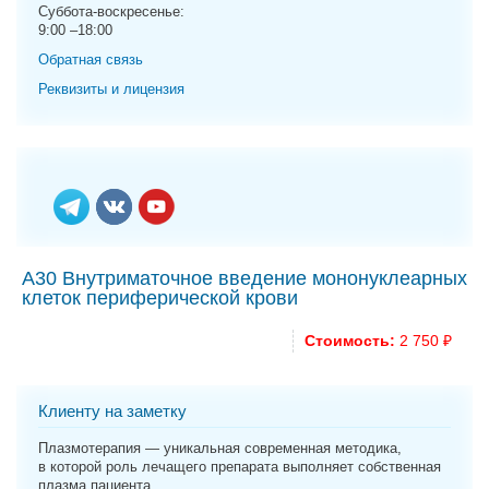
g
Суббота-воскресенье:
9:00 –18:00
a
t
Обратная связь
i
Реквизиты и лицензия
o
n
А30 Внутриматочное введение мононуклеарных
клеток периферической крови
Стоимость:
2 750 ₽
Клиенту на заметку
Плазмотерапия — уникальная современная методика,
в которой роль лечащего препарата выполняет собственная
плазма пациента.