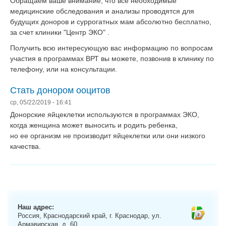
Обращаем ваше внимание, что все необходимые
g
медицинские обследования и анализы проводятся для
a
будущих доноров и суррогатных мам абсолютно бесплатно,
t
за счет клиники "Центр ЭКО" .
i
o
Получить всю интересующую вас информацию по вопросам
n
участия в программах ВРТ вы можете, позвонив в клинику по
телефону, или на консультации.
Стать донором ооцитов
ср, 05/22/2019 - 16:41
Донорские яйцеклетки используются в программах ЭКО,
когда женщина может выносить и родить ребенка,
но ее организм не производит яйцеклетки или они низкого
качества.
Наш адрес:
Россия, Краснодарский край, г. Краснодар, ул.
Армавирская, д. 60