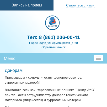
Перейти к
Запись на прием
Свяжитесь с нами
основному
содержанию
Тел:
8 (861) 206-00-41
г. Краснодар, ул. Армавирская, д. 60
Обратный звонок
Меню
T
o
g
Донорам
g
Приглашаем к сотрудничеству: доноров ооцитов,
l
суррогатных матерей!
e
n
Вниманию всех заинтересованных! Клиника "Центр ЭКО"
a
приглашает к сотрудничеству доноров генетического
v
материала (яйцеклеток) и суррогатных матерей.
i