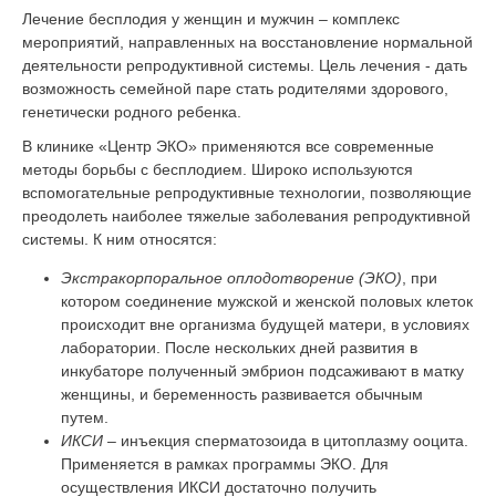
g
Лечение бесплодия у женщин и мужчин – комплекс
a
мероприятий, направленных на восстановление нормальной
t
деятельности репродуктивной системы. Цель лечения - дать
i
возможность семейной паре стать родителями здорового,
o
генетически родного ребенка.
n
В клинике «Центр ЭКО» применяются все современные
методы борьбы с бесплодием. Широко используются
вспомогательные репродуктивные технологии, позволяющие
преодолеть наиболее тяжелые заболевания репродуктивной
системы. К ним относятся:
Экстракорпоральное оплодотворение (ЭКО)
, при
котором соединение мужской и женской половых клеток
происходит вне организма будущей матери, в условиях
лаборатории. После нескольких дней развития в
инкубаторе полученный эмбрион подсаживают в матку
женщины, и беременность развивается обычным
путем.
ИКСИ
– инъекция сперматозоида в цитоплазму ооцита.
Применяется в рамках программы ЭКО. Для
осуществления ИКСИ достаточно получить