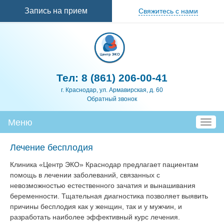
Перейти к
Запись на прием
Свяжитесь с нами
основному
содержанию
Тел:
8 (861) 206-00-41
г. Краснодар, ул. Армавирская, д. 60
Обратный звонок
Меню
T
o
g
Лечение бесплодия
g
Клиника «Центр ЭКО» Краснодар предлагает пациентам
l
помощь в лечении заболеваний, связанных с
e
невозможностью естественного зачатия и вынашивания
n
беременности. Тщательная диагностика позволяет выявить
a
причины бесплодия как у женщин, так и у мужчин, и
v
разработать наиболее эффективный курс лечения.
i