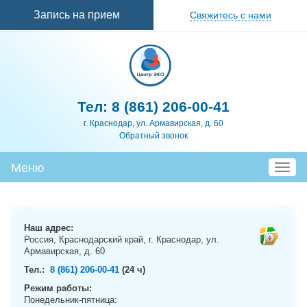
Перейти к
Запись на прием
Свяжитесь с нами
основному
содержанию
Тел:
8 (861) 206-00-41
г. Краснодар, ул. Армавирская, д. 60
Обратный звонок
Меню
T
o
g
g
l
Наш адрес:
Россия, Краснодарский край, г. Краснодар, ул.
e
Армавирская, д. 60
n
a
Тел.:
8 (861) 206-00-41
(24 ч)
v
Режим работы:
i
Понедельник-пятница: