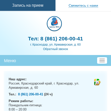
Перейти к
Запись на прием
Свяжитесь с нами
основному
содержанию
Тел:
8 (861) 206-00-41
г. Краснодар, ул. Армавирская, д. 60
Обратный звонок
Меню
T
o
g
g
Наш адрес:
l
Россия, Краснодарский край, г. Краснодар, ул.
e
Армавирская, д. 60
n
Тел.:
8 (861) 206-00-41
(24 ч)
a
Режим работы:
v
Понедельник-пятница:
i
8:00 – 20:00