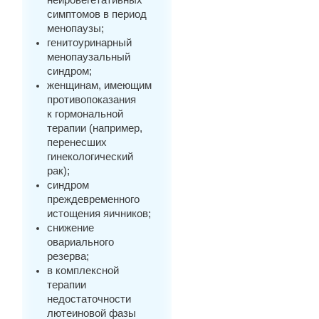
симптомов в период
менопаузы;
генитоуринарный
менопаузальный
синдром;
женщинам, имеющим
противопоказания
к гормональной
терапии (например,
перенесших
гинекологический
рак);
синдром
преждевременного
истощения яичников;
снижение
овариального
резерва;
в комплексной
терапии
недостаточности
лютеиновой фазы