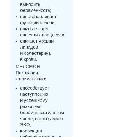
выносить
беременность;
восстанавливает
функции печени;
помогает при
спаечных процессах;
снижает уровни
липидов
и холестерина
в крови.
МЕЛСМОН
Показания
к применению:
способствует
наступлению
и успешному
развитию
беременности, в том
числе, в программах
ЭКО;
коррекция
нейровегетативных