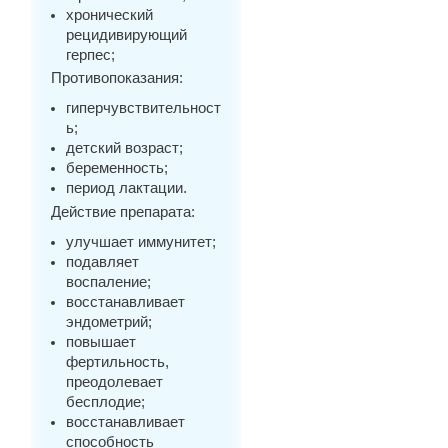
хронический
рецидивирующий
герпес;
Противопоказания:
гиперчувствительност
ь;
детский возраст;
беременность;
период лактации.
Действие препарата:
улучшает иммунитет;
подавляет
воспаление;
восстанавливает
эндометрий;
повышает
фертильность,
преодолевает
бесплодие;
восстанавливает
способность