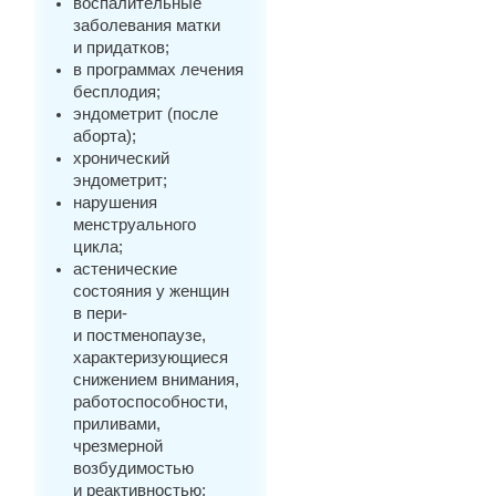
воспалительные
заболевания матки
и придатков;
в программах лечения
бесплодия;
эндометрит (после
аборта);
хронический
эндометрит;
нарушения
менструального
цикла;
астенические
состояния у женщин
в пери-
и постменопаузе,
характеризующиеся
снижением внимания,
работоспособности,
приливами,
чрезмерной
возбудимостью
и реактивностью;