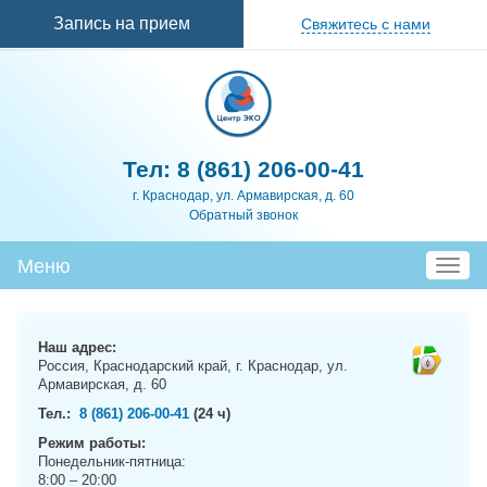
Перейти к
Запись на прием
Свяжитесь с нами
основному
содержанию
Тел:
8 (861) 206-00-41
г. Краснодар, ул. Армавирская, д. 60
Обратный звонок
Меню
T
o
g
g
Наш адрес:
l
Россия, Краснодарский край, г. Краснодар, ул.
e
Армавирская, д. 60
n
Тел.:
8 (861) 206-00-41
(24 ч)
a
Режим работы:
v
Понедельник-пятница:
i
8:00 – 20:00