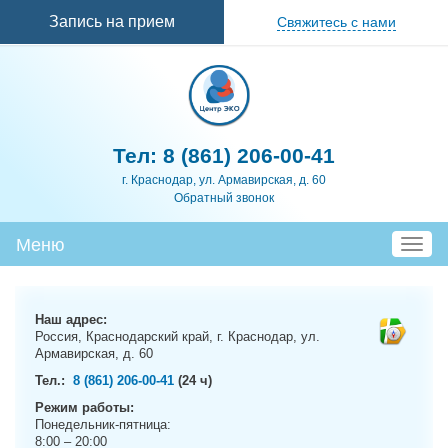
Перейти к
Запись на прием
Свяжитесь с нами
основному
содержанию
Тел:
8 (861) 206-00-41
г. Краснодар, ул. Армавирская, д. 60
Обратный звонок
Меню
T
o
g
g
Наш адрес:
l
Россия, Краснодарский край, г. Краснодар, ул.
e
Армавирская, д. 60
n
Тел.:
8 (861) 206-00-41
(24 ч)
a
Режим работы:
v
Понедельник-пятница:
i
8:00 – 20:00