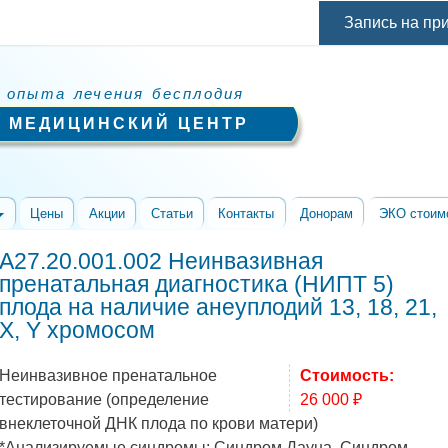
Перейти к
Запись на пр
основному
содержанию
 опыта лечения бесплодия
 МЕДИЦИНСКИЙ ЦЕНТР
Цены
Акции
Статьи
Контакты
Донорам
ЭКО стоим
А27.20.001.002 Неинвазивная
пренатальная диагностика (НИПТ 5)
плода на наличие анеуплодий 13, 18, 21,
Х, Y хромосом
Неинвазивное пренатальное
Стоимость:
тестирование (определение
26 000 ₽
внеклеточной ДНК плода по крови матери)
*Анализируемые синдромы: Синдром Дауна, Синдром