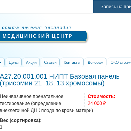
Перейти к
Запись на пр
основному
содержанию
 опыта лечения бесплодия
 МЕДИЦИНСКИЙ ЦЕНТР
Цены
Акции
Статьи
Контакты
Донорам
ЭКО стоим
А27.20.001.001 НИПТ Базовая панель
(трисомии 21, 18, 13 хромосомы)
Неинвазивное пренатальное
Стоимость:
тестирование (определение
24 000 ₽
внеклеточной ДНК плода по крови матери)
Вес (сортировка):
3