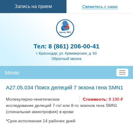
Перейти к
Запись на прием
Свяжитесь с нами
основному
содержанию
Тел:
8 (861) 206-00-41
г. Краснодар, ул. Армавирская, д. 60
Обратный звонок
Меню
T
o
g
A27.05.034 Поиск делеций 7 экзона гена SMN1
g
l
Молекулярно-генетическое
Стоимость:
8 190 ₽
e
исследование делеций 7-го/ или 8-го экзонов гена SMN1
n
(спинальная амиотрофия) в крови
a
*Срок исполнения 14 рабочих дней
v
i