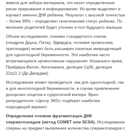
живота для забора материала, что несет определенные
риски прерывания и инфицирования. Из крови выделяют и
изучают именно ДНК ребенка. Результат с высокой точностью
– более 99% – определяет генетический статус ребенка. По
желанию родителей будет уточнен и пол будущего малыша.
Объем исследования, помимо стандартного списка
(синдром Дауна, Патау, Эдвардса, половая хромосома,
триплоидия) может быть расширен панелью микроделеций
для одноплодной беременности. Это наиболее часто
встречающиеся хромосомные нарушения: Кошачьего крика,
Прайдера-Вилли, Ангельмана, делеции 1q36, делеции
22q11.2 (Ди Джорджи).
Исследование может проводиться как для одноплодной, так
и для многоплодной беременности, в случае привлечения
донорских ооцитов и суррогатной матери. Врач-
репродуктолог «Центр ЭКО» подберет наиболее
подходящий вариант.
Определение степени фрагментации ДНК
сперматозоидов (метод СОМЕТ или SCSA).
Исследование
спермы на предмет выявления количества сперматозоидов с