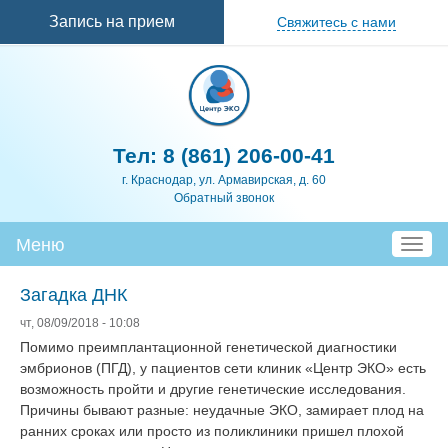
Перейти к
Запись на прием
Свяжитесь с нами
основному
содержанию
Тел:
8 (861) 206-00-41
г. Краснодар, ул. Армавирская, д. 60
Обратный звонок
Меню
T
o
g
Загадка ДНК
g
чт, 08/09/2018 - 10:08
l
Помимо преимплантационной генетической диагностики
e
эмбрионов (ПГД), у пациентов сети клиник «Центр ЭКО» есть
n
возможность пройти и другие генетические исследования.
a
Причины бывают разные: неудачные ЭКО, замирает плод на
v
ранних сроках или просто из поликлиники пришел плохой
i