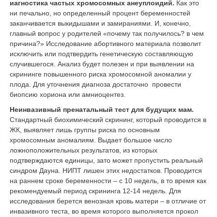
иагностика частых хромосомных анеуплоидий.
Как это
ни печально, но определенный процент беременностей
заканчивается выкидышами и замираниями. И, конечно,
главный вопрос у родителей «почему так получилось? в чем
причина?» Исследование абортивного материала позволит
исключить или подтвердить генетическую составляющую
случившегося. Анализ будет полезен и при выявлении на
скрининге повышенного риска хромосомной аномалии у
плода. Для уточнения диагноза достаточно провести
биопсию хориона или амниоцентез.
Неинвазивный пренатальный тест для будущих мам.
Стандартный биохимический скрининг, который проводится в
ЖК, выявляет лишь группы риска по основным
хромосомным аномалиям. Выдает большое число
ложноположительных результатов, из которых
подтверждаются единицы, зато может пропустить реальный
синдром Дауна. НИПТ лишен этих недостатков. Проводится
на раннем сроке беременности – с 10 недель, в то время как
рекомендуемый период скрининга 12-14 недель. Для
исследования берется венозная кровь матери – в отличие от
инвазивного теста, во время которого выполняется прокол