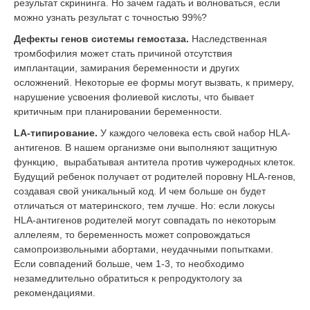
результат скрининга. Но зачем гадать и волноваться, если
g
можно узнать результат с точностью 99%?
a
t
Дефекты генов системы гемостаза.
Наследственная
i
тромбофилия может стать причиной отсутствия
o
имплантации, замирания беременности и других
n
осложнений. Некоторые ее формы могут вызвать, к примеру,
нарушение усвоения фолиевой кислоты, что бывает
критичным при планировании беременности.
LA-типирование.
У каждого человека есть свой набор HLA-
антигенов. В нашем организме они выполняют защитную
функцию, вырабатывая антитела против чужеродных клеток.
Будущий ребенок получает от родителей поровну HLA-генов,
создавая свой уникальный код. И чем больше он будет
отличаться от материнского, тем лучше. Но: если локусы
HLA-антигенов родителей могут совпадать по некоторым
аллелеям, то беременность может сопровождаться
самопроизвольными абортами, неудачными попытками.
Если совпадений больше, чем 1-3, то необходимо
незамедлительно обратиться к репродуктологу за
рекомендациями.