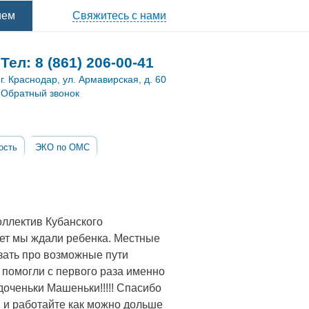
ием
Свяжитесь с нами
Тел:
8 (861) 206-00-41
г. Краснодар, ул. Армавирская, д. 60
Обратный звонок
ость
ЭКО по ОМС
оллектив Кубанского
лет мы ждали ребенка. Местные
азать про возможные пути
м помогли с первого раза именно
доченьки Машеньки!!!!! Спасибо
я и работайте как можно дольше