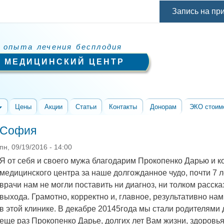
Перейти к
Запись на пр
основному
содержанию
 опыта лечения бесплодия
 МЕДИЦИНСКИЙ ЦЕНТР
Цены
Акции
Статьи
Контакты
Донорам
ЭКО стоим
София
пн, 09/19/2016 - 14:00
Я от себя и своего мужа благодарим Прокопенко Дарью и к
медицинского центра за наше долгожданное чудо, почти 7 
врачи нам не могли поставить ни диагноз, ни толком расск
выхода. Грамотно, корректно и, главное, результативно на
в этой клинике. В декабре 20145года мы стали родителями 
еще раз Прокопенко Дарье, долгих лет Вам жизни, здоровь