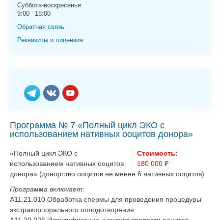
g
Суббота-воскресенье:
9:00 –18:00
a
t
Обратная связь
i
Реквизиты и лицензия
o
n
Программа № 7 «Полный цикл ЭКО с
использованием нативных ооцитов донора»
«Полный цикл ЭКО с
Стоимость:
использованием нативных ооцитов
180 000 ₽
донора» (донорство ооцитов не менее 6 нативных ооцитов)
Программа включает:
A11.21.010 Обработка спермы для проведения процедуры
экстракорпорального оплодотворения