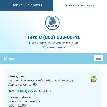
Перейти к
Запись на прием
Свяжитесь с нами
основному
содержанию
Тел:
8 (861) 206-00-41
г. Краснодар, ул. Армавирская, д. 60
Обратный звонок
Меню
T
o
g
g
Наш адрес:
l
Россия, Краснодарский край, г. Краснодар, ул.
e
Армавирская, д. 60
n
Тел.:
8 (861) 206-00-41
(24 ч)
a
Режим работы:
v
Понедельник-пятница:
i
8:00 – 20:00