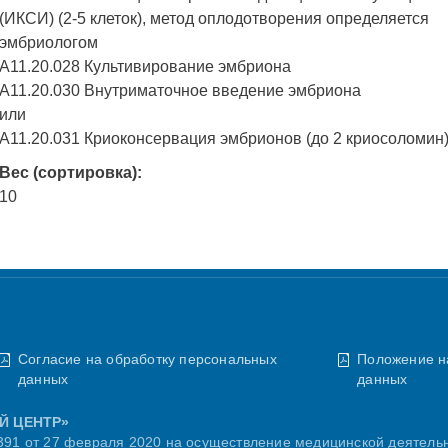
(ИКСИ) (2-5 клеток), метод оплодотворения определяется
эмбриологом
A11.20.028 Культивирование эмбриона
A11.20.030 Внутриматочное введение эмбриона
или
A11.20.031 Криоконсервация эмбрионов (до 2 криосоломин
Вес (сортировка):
10
Согласие на обработку персональных
Положение н
данных
данных
Й ЦЕНТР»
91 от 27 февраля 2020 на осуществление медицинской деятель