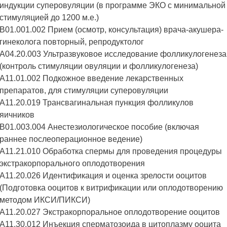
индукции суперовуляции (в программе ЭКО с минимальной
стимуляцией до 1200 м.е.)
B01.001.002 Прием (осмотр, консультация) врача-акушера-
гинеколога повторный, репродуктолог
A04.20.003 Ультразвуковое исследование фолликулогенеза
(контроль стимуляции овуляции и фолликулогенеза)
A11.01.002 Подкожное введение лекарственных
препаратов, для стимуляции суперовуляции
A11.20.019 Трансвагинальная пункция фолликулов
яичников
B01.003.004 Анестезиологическое пособие (включая
раннее послеоперационное ведение)
A11.21.010 Обработка спермы для проведения процедуры
экстракорпорального оплодотворения
A11.20.026 Идентификация и оценка зрелости ооцитов
(Подготовка ооцитов к витрификации или оплодотворению
методом ИКСИ/ПИКСИ)
A11.20.027 Экстракорпоральное оплодотворение ооцитов
A11.30.012 Инъекция сперматозоида в цитоплазму ооцита