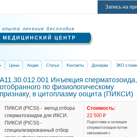
Перейти к
Запись на пр
основному
содержанию
 опыта лечения бесплодия
 МЕДИЦИНСКИЙ ЦЕНТР
Цены
Акции
Статьи
Контакты
Донорам
ЭКО стоим
A11.30.012.001 Инъекция сперматозоида,
отобранного по физиологическому
признаку, в цитоплазму ооцита (ПИКСИ)
ПИКСИ (PICSI) - метод отбора
Стоимость:
сперматозоидов для ИКСИ.
22 500 ₽
Подготовка и селекция
ПИКСИ (PICSI) -
сперматозоидов путем
специализированный отбор
связывания с