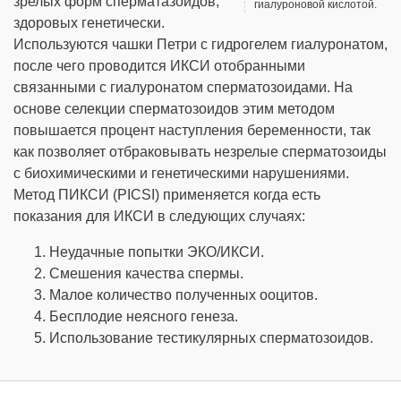
зрелых форм сперматазоидов,
гиалуроновой кислотой.
здоровых генетически.
Используются чашки Петри с гидрогелем гиалуронатом,
после чего проводится ИКСИ отобранными
связанными с гиалуронатом сперматозоидами. На
основе селекции сперматозоидов этим методом
повышается процент наступления беременности, так
как позволяет отбраковывать незрелые сперматозоиды
с биохимическими и генетическими нарушениями.
Метод ПИКСИ (PICSI) применяется когда есть
показания для ИКСИ в следующих случаях:
Неудачные попытки ЭКО/ИКСИ.
Смешения качества спермы.
Малое количество полученных ооцитов.
Бесплодие неясного генеза.
Использование тестикулярных сперматозоидов.