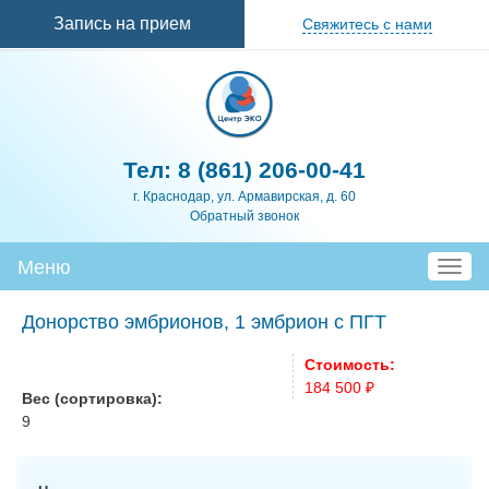
Перейти к
Запись на прием
Свяжитесь с нами
основному
содержанию
Тел:
8 (861) 206-00-41
г. Краснодар, ул. Армавирская, д. 60
Обратный звонок
Меню
T
o
g
Донорство эмбрионов, 1 эмбрион с ПГТ
g
l
Стоимость:
e
184 500 ₽
Вес (сортировка):
n
9
a
v
i