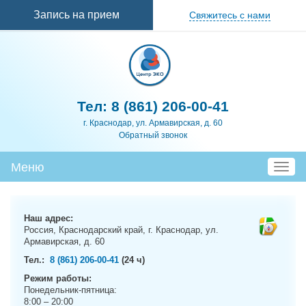
Перейти к
Запись на прием
Свяжитесь с нами
основному
содержанию
Тел:
8 (861) 206-00-41
г. Краснодар, ул. Армавирская, д. 60
Обратный звонок
Меню
T
o
g
g
Наш адрес:
l
Россия, Краснодарский край, г. Краснодар, ул.
e
Армавирская, д. 60
n
Тел.:
8 (861) 206-00-41
(24 ч)
a
Режим работы:
v
Понедельник-пятница:
i
8:00 – 20:00