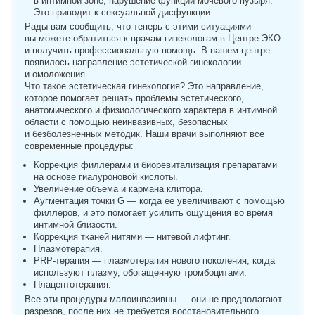
в интимной зоне, нарушение функции мочевого пузыря.
Это приводит к сексуальной дисфункции.
Рады вам сообщить, что теперь с этими ситуациями
вы можете обратиться к врачам-гинекологам в Центре ЭКО
и получить профессиональную помощь. В нашем центре
появилось направление эстетической гинекологии
и омоложения.
Что такое эстетическая гинекология? Это направление,
которое помогает решать проблемы эстетического,
анатомического и физиологического характера в интимной
области с помощью неинвазивных, безопасных
и безболезненных методик. Наши врачи выполняют все
современные процедуры:
Коррекция филлерами и биоревитализация препаратами
на основе гиалуроновой кислоты.
Увеличение объема и кармана клитора.
Аугментация точки G — когда ее увеличивают с помощью
филлеров, и это помогает усилить ощущения во время
интимной близости.
Коррекция тканей нитями — нитевой лифтинг.
Плазмотерапия.
PRP-терапия — плазмотерапия нового поколения, когда
используют плазму, обогащенную тромбоцитами.
Плацентотерапия.
Все эти процедуры малоинвазивны — они не предполагают
разрезов, после них не требуется восстановительного