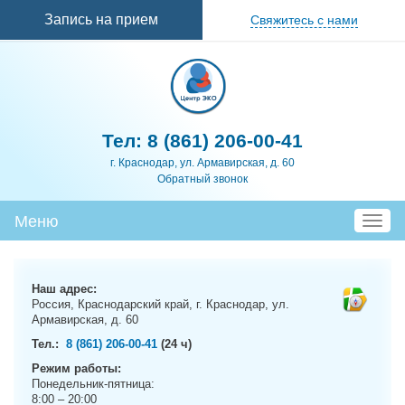
Перейти к
Запись на прием
Свяжитесь с нами
основному
содержанию
Тел:
8 (861) 206-00-41
г. Краснодар, ул. Армавирская, д. 60
Обратный звонок
Меню
T
o
g
g
Наш адрес:
l
Россия, Краснодарский край, г. Краснодар, ул.
e
Армавирская, д. 60
n
Тел.:
8 (861) 206-00-41
(24 ч)
a
Режим работы:
v
Понедельник-пятница:
i
8:00 – 20:00