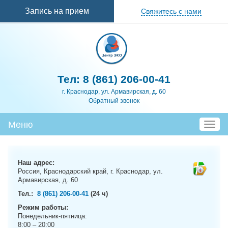
Перейти к
Запись на прием
Свяжитесь с нами
основному
содержанию
Тел:
8 (861) 206-00-41
г. Краснодар, ул. Армавирская, д. 60
Обратный звонок
Меню
T
o
g
g
Наш адрес:
l
Россия, Краснодарский край, г. Краснодар, ул.
e
Армавирская, д. 60
n
Тел.:
8 (861) 206-00-41
(24 ч)
a
Режим работы:
v
Понедельник-пятница:
i
8:00 – 20:00