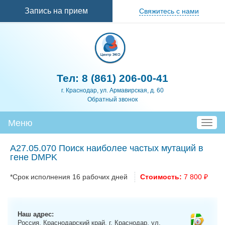
Перейти к
Запись на прием
Свяжитесь с нами
основному
содержанию
Тел:
8 (861) 206-00-41
г. Краснодар, ул. Армавирская, д. 60
Обратный звонок
Меню
T
o
g
A27.05.070 Поиск наиболее частых мутаций в
g
гене DMPK
l
e
*Срок исполнения 16 рабочих дней
Стоимость:
7 800 ₽
n
a
v
Наш адрес:
i
Россия, Краснодарский край, г. Краснодар, ул.