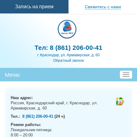
Перейти к
Запись на прием
Свяжитесь с нами
основному
содержанию
Тел:
8 (861) 206-00-41
г. Краснодар, ул. Армавирская, д. 60
Обратный звонок
Меню
T
o
g
g
Наш адрес:
l
Россия, Краснодарский край, г. Краснодар, ул.
e
Армавирская, д. 60
n
Тел.:
8 (861) 206-00-41
(24 ч)
a
Режим работы:
v
Понедельник-пятница:
i
8:00 – 20:00