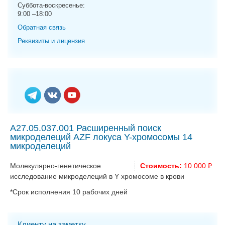
g
Суббота-воскресенье:
9:00 –18:00
a
t
Обратная связь
i
Реквизиты и лицензия
o
n
A27.05.037.001 Расширенный поиск
микроделеций AZF локуса Y-хромосомы 14
микроделеций
Молекулярно-генетическое
Стоимость:
10 000 ₽
исследование микроделеций в Y хромосоме в крови
*Срок исполнения 10 рабочих дней
Клиенту на заметку