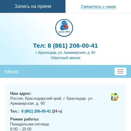
Перейти к
Запись на прием
Свяжитесь с нами
основному
содержанию
Тел:
8 (861) 206-00-41
г. Краснодар, ул. Армавирская, д. 60
Обратный звонок
Меню
T
o
g
g
Наш адрес:
l
Россия, Краснодарский край, г. Краснодар, ул.
e
Армавирская, д. 60
n
Тел.:
8 (861) 206-00-41
(24 ч)
a
Режим работы:
v
Понедельник-пятница:
i
8:00 – 20:00