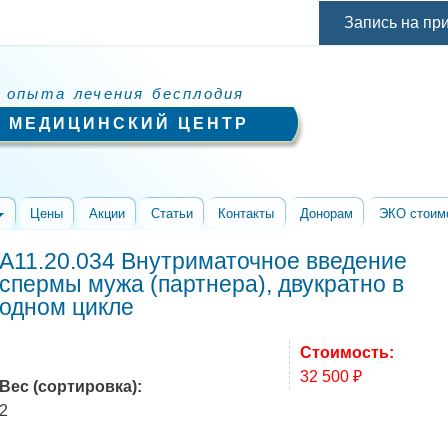
Перейти к
Запись на пр
основному
содержанию
 опыта лечения бесплодия
 МЕДИЦИНСКИЙ ЦЕНТР
Цены
Акции
Статьи
Контакты
Донорам
ЭКО стоим
A11.20.034 Внутриматочное введение
спермы мужа (партнера), двукратно в
одном цикле
Стоимость:
32 500 ₽
Вес (сортировка):
2