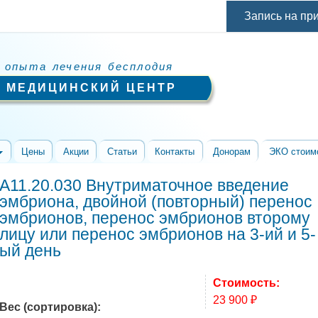
Перейти к
Запись на пр
основному
содержанию
 опыта лечения бесплодия
 МЕДИЦИНСКИЙ ЦЕНТР
Цены
Акции
Статьи
Контакты
Донорам
ЭКО стоим
A11.20.030 Внутриматочное введение
эмбриона, двойной (повторный) перенос
эмбрионов, перенос эмбрионов второму
лицу или перенос эмбрионов на 3-ий и 5-
ый день
Стоимость:
23 900 ₽
Вес (сортировка):