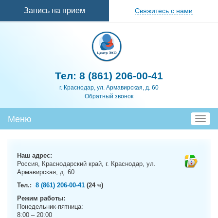
Перейти к
Запись на прием
Свяжитесь с нами
основному
содержанию
Тел:
8 (861) 206-00-41
г. Краснодар, ул. Армавирская, д. 60
Обратный звонок
Меню
T
o
g
g
Наш адрес:
l
Россия, Краснодарский край, г. Краснодар, ул.
e
Армавирская, д. 60
n
Тел.:
8 (861) 206-00-41
(24 ч)
a
Режим работы:
v
Понедельник-пятница:
i
8:00 – 20:00