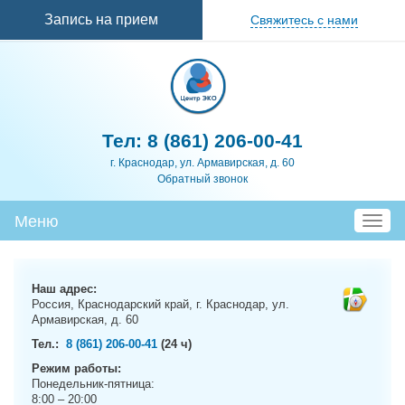
Перейти к
Запись на прием
Свяжитесь с нами
основному
содержанию
Тел:
8 (861) 206-00-41
г. Краснодар, ул. Армавирская, д. 60
Обратный звонок
Меню
T
o
g
g
Наш адрес:
l
Россия, Краснодарский край, г. Краснодар, ул.
e
Армавирская, д. 60
n
Тел.:
8 (861) 206-00-41
(24 ч)
a
Режим работы:
v
Понедельник-пятница:
i
8:00 – 20:00