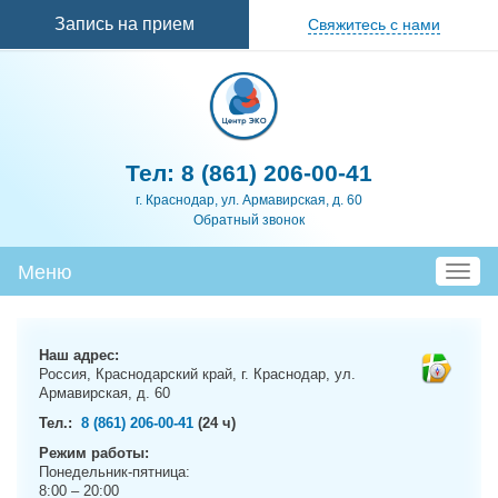
Перейти к
Запись на прием
Свяжитесь с нами
основному
содержанию
Тел:
8 (861) 206-00-41
г. Краснодар, ул. Армавирская, д. 60
Обратный звонок
Меню
T
o
g
g
Наш адрес:
l
Россия, Краснодарский край, г. Краснодар, ул.
e
Армавирская, д. 60
n
Тел.:
8 (861) 206-00-41
(24 ч)
a
Режим работы:
v
Понедельник-пятница:
i
8:00 – 20:00