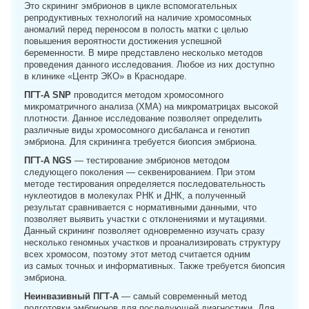
Это скрининг эмбрионов в цикле вспомогательных
репродуктивных технологий на наличие хромосомных
аномалий перед переносом в полость матки с целью
повышения вероятности достижения успешной
беременности. В мире представлено несколько методов
проведения данного исследования. Любое из них доступно
в клинике «Центр ЭКО» в Краснодаре.
ПГТ-А SNP
проводится методом хромосомного
микроматричного анализа (ХМА) на микроматрицах высокой
плотности. Данное исследование позволяет определить
различные виды хромосомного дисбаланса и генотип
эмбриона. Для скрининга требуется биопсия эмбриона.
ПГТ-А NGS
— тестирование эмбрионов методом
следующего поколения — секвенированием. При этом
методе тестирования определяется последовательность
нуклеотидов в молекулах РНК и ДНК, а полученный
результат сравнивается с нормативными данными, что
позволяет выявить участки с отклонениями и мутациями.
Данный скрининг позволяет одновременно изучать сразу
несколько геномных участков и проанализировать структуру
всех хромосом, поэтому этот метод считается одним
из самых точных и информативных. Также требуется биопсия
эмбриона.
Неинвазивный ПГТ-А
— самый современный метод
подготовки эмбрионов для последующей диагностики. Для