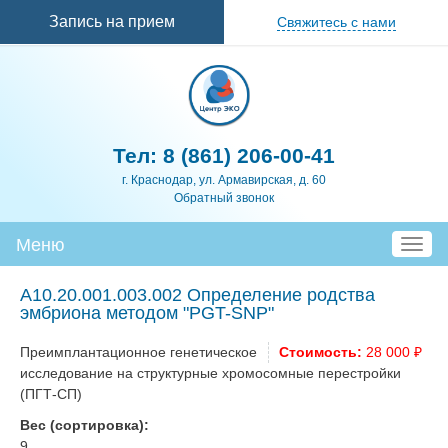
Перейти к
Запись на прием
Свяжитесь с нами
основному
содержанию
Тел:
8 (861) 206-00-41
г. Краснодар, ул. Армавирская, д. 60
Обратный звонок
Меню
T
o
g
А10.20.001.003.002 Определение родства
g
эмбриона методом "PGT-SNP"
l
e
Преимплантационное генетическое
Стоимость:
28 000 ₽
n
исследование на структурные хромосомные перестройки
a
(ПГТ-СП)
v
Вес (сортировка):
i
9