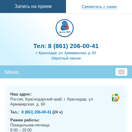
Перейти к
Запись на прием
Свяжитесь с нами
основному
содержанию
Тел:
8 (861) 206-00-41
г. Краснодар, ул. Армавирская, д. 60
Обратный звонок
Меню
T
o
g
g
Наш адрес:
l
Россия, Краснодарский край, г. Краснодар, ул.
e
Армавирская, д. 60
n
Тел.:
8 (861) 206-00-41
(24 ч)
a
Режим работы:
v
Понедельник-пятница:
i
8:00 – 20:00