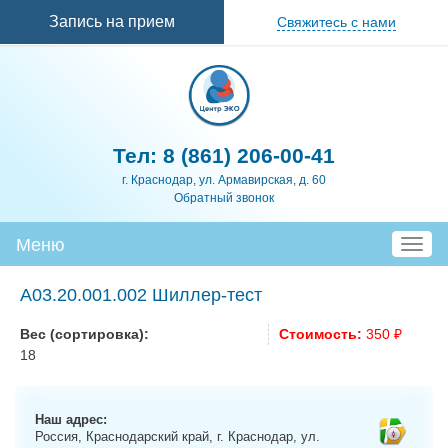
Перейти к
Запись на прием
Свяжитесь с нами
основному
содержанию
Тел:
8 (861) 206-00-41
г. Краснодар, ул. Армавирская, д. 60
Обратный звонок
Меню
T
o
g
A03.20.001.002 Шиллер-тест
g
l
Вес (сортировка):
Стоимость:
350 ₽
e
18
n
a
v
Наш адрес:
i
Россия, Краснодарский край, г. Краснодар, ул.