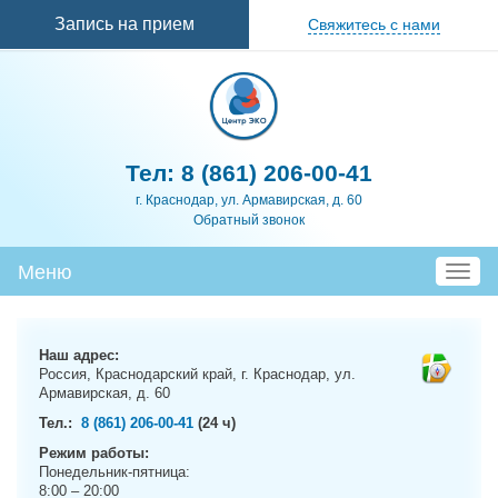
Перейти к
Запись на прием
Свяжитесь с нами
основному
содержанию
Тел:
8 (861) 206-00-41
г. Краснодар, ул. Армавирская, д. 60
Обратный звонок
Меню
T
o
g
g
Наш адрес:
l
Россия, Краснодарский край, г. Краснодар, ул.
e
Армавирская, д. 60
n
Тел.:
8 (861) 206-00-41
(24 ч)
a
Режим работы:
v
Понедельник-пятница:
i
8:00 – 20:00