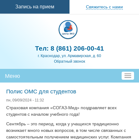
Перейти к
Запись на прием
Свяжитесь с нами
основному
содержанию
Тел:
8 (861) 206-00-41
г. Краснодар, ул. Армавирская, д. 60
Обратный звонок
Меню
T
o
g
Полис ОМС для студентов
g
пн, 09/09/2024 - 11:32
l
Страховая компания «СОГАЗ-Мед» поздравляет всех
e
студентов с началом учебного года!
n
a
Сентябрь – это период, когда у учащихся традиционно
v
возникает много новых вопросов, в том числе связанных с
i
самостоятельным получением медицинских услуг. Компания