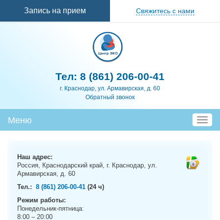
Перейти к
Запись на прием
Свяжитесь с нами
основному
содержанию
Тел:
8 (861) 206-00-41
г. Краснодар, ул. Армавирская, д. 60
Обратный звонок
Меню
T
o
g
g
Наш адрес:
l
Россия, Краснодарский край, г. Краснодар, ул.
e
Армавирская, д. 60
n
Тел.:
8 (861) 206-00-41
(24 ч)
a
Режим работы:
v
Понедельник-пятница:
i
8:00 – 20:00