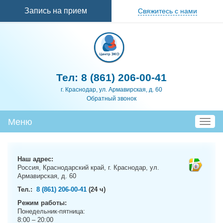
Перейти к
Запись на прием
Свяжитесь с нами
основному
содержанию
Тел:
8 (861) 206-00-41
г. Краснодар, ул. Армавирская, д. 60
Обратный звонок
Меню
T
o
g
g
Наш адрес:
l
Россия, Краснодарский край, г. Краснодар, ул.
e
Армавирская, д. 60
n
Тел.:
8 (861) 206-00-41
(24 ч)
a
Режим работы:
v
Понедельник-пятница:
i
8:00 – 20:00