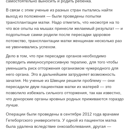
самостоятельно выносить и родить ребенка.
В связи с этим ученые из разных стран пытались найти
выход из положения — были проведены попытки
трансплантации матки. Надо отметить, что несмотря на то
что все опыты на мышах принесли желаемый результат — и
подопытные самки родили после пересадки здоровое
потомство, трансплантации матки женщинам несколько раз
не увенчивались успехом.
Дело в том, что при пересадке органов необходимо
проводить иммуносупрессивную терапию, для того чтобы
уменьшить риск отторжения организмом чужеродного для
него органа. Это в дальнейшем затрудняет возможность
зачатия. Но ученые из Швеции решили проблему — они
пересадили двум пациенткам матки их матерей — это
позволило избежать сильного отторжения, так как известно,
что донорские органы кровных родных приживаются гораздо
лучше.
Операции были проведены в сентябре 2012 года врачами
Гетеборгского университета. У одной из пациенток матка
была удалена вследствие онкозаболевания, другая —