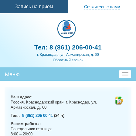
Перейти к
Запись на прием
Свяжитесь с нами
основному
содержанию
Тел:
8 (861) 206-00-41
г. Краснодар, ул. Армавирская, д. 60
Обратный звонок
Меню
T
o
g
g
Наш адрес:
l
Россия, Краснодарский край, г. Краснодар, ул.
e
Армавирская, д. 60
n
Тел.:
8 (861) 206-00-41
(24 ч)
a
Режим работы:
v
Понедельник-пятница:
i
8:00 – 20:00