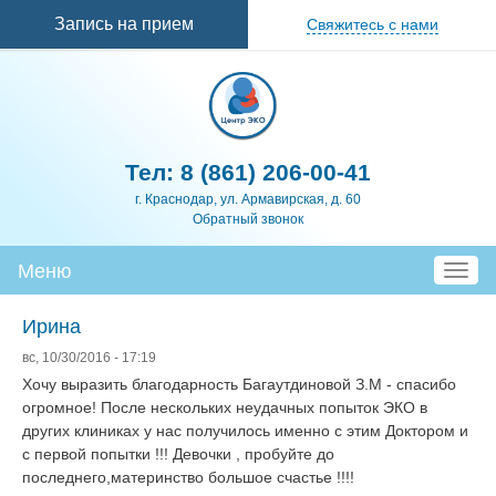
Перейти к
Запись на прием
Свяжитесь с нами
основному
содержанию
Тел:
8 (861) 206-00-41
г. Краснодар, ул. Армавирская, д. 60
Обратный звонок
Меню
T
o
g
Ирина
g
вс, 10/30/2016 - 17:19
l
Хочу выразить благодарность Багаутдиновой З.М - спасибо
e
огромное! После нескольких неудачных попыток ЭКО в
n
других клиниках у нас получилось именно с этим Доктором и
a
с первой попытки !!! Девочки , пробуйте до
v
последнего,материнство большое счастье !!!!
i