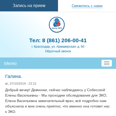
Перейти к
Запись на прием
Свяжитесь с нами
основному
содержанию
Тел:
8 (861) 206-00-41
г. Краснодар, ул. Армавирская, д. 60
Обратный звонок
Меню
T
o
g
Галина.
g
вс, 07/10/2016 - 23:31
l
Добрый вечер! Девчонки, сейчас наблюдаюсь у Собесской
e
Елены Васильевны - Мы проходим обследование для ЭКО,
n
Елена Васильевна замечательный врач, всё подробно нам
a
объяснила и мне очень приятно, что именно она готовит нас
v
к ЭКО.
i