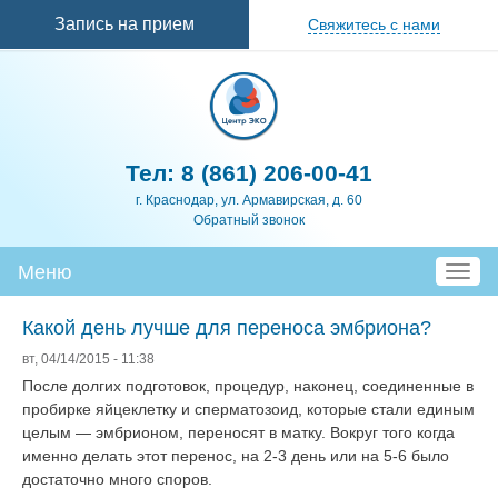
Перейти к
Запись на прием
Свяжитесь с нами
основному
содержанию
Тел:
8 (861) 206-00-41
г. Краснодар, ул. Армавирская, д. 60
Обратный звонок
Меню
T
o
g
Какой день лучше для переноса эмбриона?
g
вт, 04/14/2015 - 11:38
l
После долгих подготовок, процедур, наконец, соединенные в
e
пробирке яйцеклетку и сперматозоид, которые стали единым
n
целым — эмбрионом, переносят в матку. Вокруг того когда
a
именно делать этот перенос, на 2-3 день или на 5-6 было
v
достаточно много споров.
i