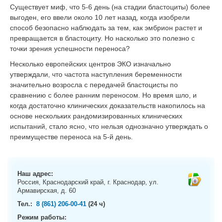
g
Существует миф, что 5-6 день (на стадии бластоциты) более
a
выгоден, его ввели около 10 лет назад, когда изобрели
t
способ безопасно наблюдать за тем, как эмбрион растет и
i
превращается в бластоциту. Но насколько это полезно с
o
точки зрения успешности переноса?
n
Несколько европейских центров ЭКО изначально
утверждали, что частота наступления беременности
значительно возросла с передачей бластоцисты по
сравнению с более ранним переносом. Но время шло, и
когда достаточно клинических доказательств накопилось на
основе нескольких рандомизированных клинических
испытаний, стало ясно, что нельзя однозначно утверждать о
преимуществе переноса на 5-й день.
Наш адрес:
Россия, Краснодарский край, г. Краснодар, ул.
Армавирская, д. 60
Тел.:
8 (861) 206-00-41
(24 ч)
Режим работы: